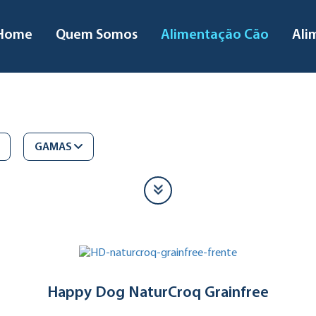
Home
Quem Somos
Alimentação Cão
Ali
GAMAS
Happy Dog NaturCroq Grainfree