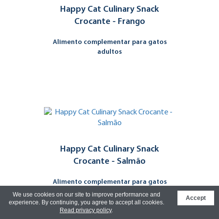
Happy Cat Culinary Snack
Crocante - Frango
Alimento complementar para gatos
adultos
Happy Cat Culinary Snack
Crocante - Salmão
Alimento complementar para gatos
adultos
We use cookies on our site to improve performance and
Accept
experience. By continuing, you agree to accept all cookies.
Read privacy policy
.